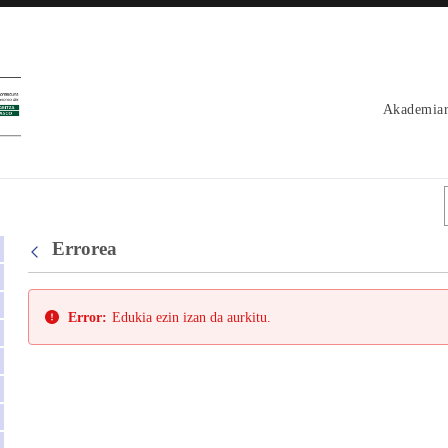
Akademiar
Errorea
Error:
Edukia ezin izan da aurkitu.