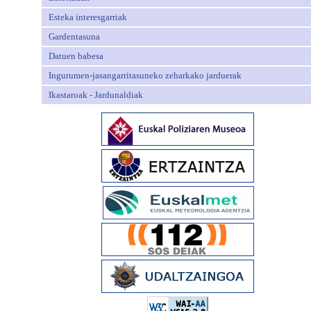
Esteka interesgarriak
Gardentasuna
Datuen babesa
Ingurumen-jasangarritasuneko zeharkako jarduerak
Ikastaroak - Jardunaldiak