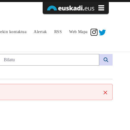
Sarrera sinadura
ekin kontaktua
Alertak
RSS
Web Mapa
Bilaketa
Itxi