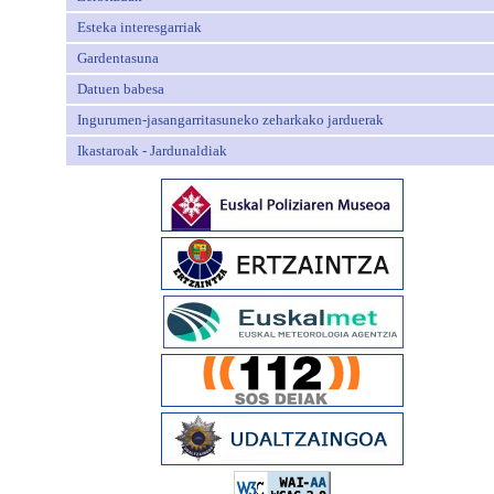
Esteka interesgarriak
Gardentasuna
Datuen babesa
Ingurumen-jasangarritasuneko zeharkako jarduerak
Ikastaroak - Jardunaldiak