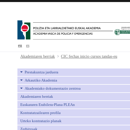
eu
es
CIC fechas inicio cursos tandas-eu
Akademiaren berriak
CIC fechas inicio cursos tandas-eu
Prestakuntza jarduera
Arkautiko Akademia
Akademiako dokumentazio zentroa
Akademiaren berriak
Euskararen Erabilera-Plana PLEAn
Kontratatzailearen profila
Urteko kontratazio planak
Zerbitzuak