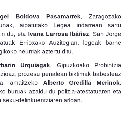
gel
Boldova
Pasamarrek
, Zaragozako
dunak, aipatutako Legea indarrean sartu
in du, eta
Ivana Larrosa Ibáñez
, San Jorge
ratuak Errioxako Auzitegian, legeak barne
gikoko neurriak aztertu ditu.
barin Urquiagak
, Gipuzkoako Probintzia
kazioaz, prozesu penalean biktimak babesteaz
Eta, amaitzeko
Alberto
Gredilla Merinok
,
eko buruak azaldu du polizia-atestatuaren eta
 sexu-delinkuentziaren arloan.