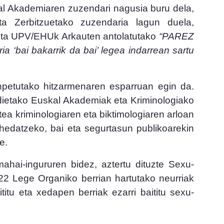
kal Akademiaren zuzendari nagusia buru dela,
ta Zerbitzuetako zuzendaria lagun duela,
 eta UPV/EHUk Arkauten antolatutako
“PAREZ
a ‘bai bakarrik da bai’ legea indarrean sartu
npetutako hitzarmenaren esparruan egin da.
ldietako Euskal Akademiak eta Kriminologiako
tea kriminologiaren eta biktimologiaren arloan
hedatzeko, bai eta segurtasun publikoarekin
e.
ahai-ingururen bidez, aztertu dituzte Sexu-
22 Lege Organiko berrian hartutako neurriak
titu eta xedapen berriak ezarri baititu sexu-