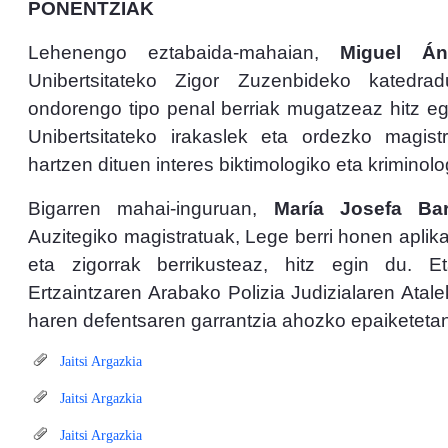
PONENTZIAK
Lehenengo eztabaida-mahaian,
Miguel Án
Unibertsitateko Zigor Zuzenbideko katedra
ondorengo tipo penal berriak mugatzeaz hitz eg
Unibertsitateko irakaslek eta ordezko magist
hartzen dituen interes biktimologiko eta kriminolo
Bigarren mahai-inguruan,
María Josefa Bar
Auzitegiko magistratuak, Lege berri honen apli
eta zigorrak berrikusteaz, hitz egin du. 
Ertzaintzaren Arabako Polizia Judizialaren Atal
haren defentsaren garrantzia ahozko epaiketetan
Jaitsi Argazkia
Jaitsi Argazkia
Jaitsi Argazkia