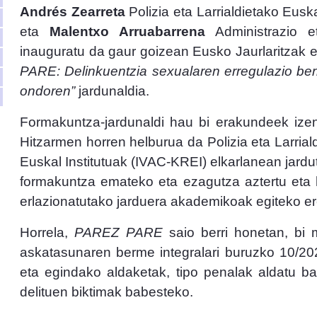
Andrés Zearreta
Polizia eta Larrialdietako Eus
eta
Malentxo
Arruabarrena
Administrazio e
inauguratu da gaur goizean Eusko Jaurlaritzak
PARE: Delinkuentzia sexualaren erregulazio berri
ondoren”
jardunaldia.
Formakuntza-jardunaldi hau bi erakundeek ize
Hitzarmen horren helburua da Polizia eta Larria
Euskal Institutuak (IVAC-KREI) elkarlanean jardu
formakuntza emateko eta ezagutza aztertu eta 
erlazionatutako jarduera akademikoak egiteko er
Horrela,
PAREZ PARE
saio berri honetan, bi m
askatasunaren berme integralari buruzko 10/20
eta egindako aldaketak, tipo penalak aldatu bai
delituen biktimak babesteko.