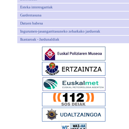
Esteka interesgarriak
Gardentasuna
Datuen babesa
Ingurumen-jasangarritasuneko zeharkako jarduerak
Ikastaroak - Jardunaldiak