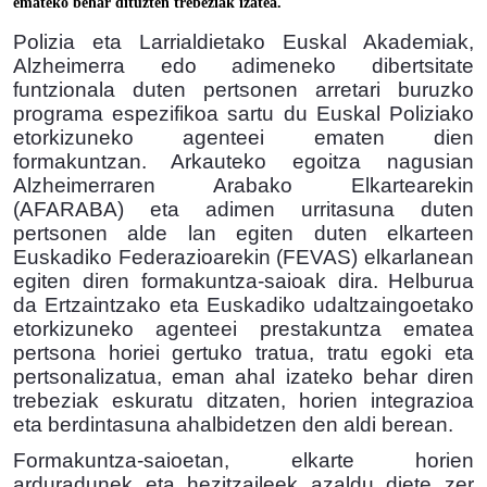
emateko behar dituzten trebeziak izatea.
Polizia eta Larrialdietako Euskal Akademiak,
Alzheimerra edo adimeneko dibertsitate
funtzionala duten pertsonen arretari buruzko
programa espezifikoa sartu du Euskal Poliziako
etorkizuneko agenteei ematen dien
formakuntzan.
Arkauteko egoitza nagusian
Alzheimerraren Arabako Elkartearekin
(AFARABA) eta adimen urritasuna duten
pertsonen alde lan egiten duten elkarteen
Euskadiko Federazioarekin (FEVAS) elkarlanean
egiten diren formakuntza-saioak dira.
Helburua
da Ertzaintzako eta Euskadiko udaltzaingoetako
etorkizuneko agenteei prestakuntza ematea
pertsona horiei gertuko tratua, tratu egoki eta
pertsonalizatua, eman ahal izateko behar diren
trebeziak eskuratu ditzaten, horien integrazioa
eta berdintasuna ahalbidetzen den aldi berean.
Formakuntza-saioetan, elkarte horien
arduradunek eta hezitzaileek azaldu diete zer