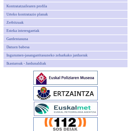
Kontratatzailearen profila
Urteko kontratazio planak
Zerbitzuak
Esteka interesgarriak
Gardentasuna
Datuen babesa
Ingurumen-jasangarritasuneko zeharkako jarduerak
Ikastaroak - Jardunaldiak