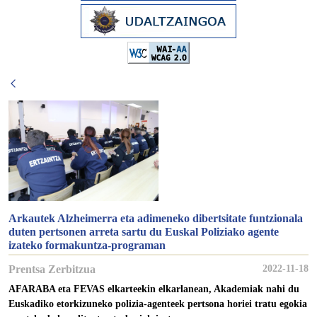
Arkautek Alzheimerra eta adimeneko dibertsitate funtzionala
duten pertsonen arreta sartu du Euskal Poliziako agente
izateko formakuntza-programan
Prentsa Zerbitzua
2022-11-18
AFARABA eta FEVAS elkarteekin elkarlanean, Akademiak nahi du
Euskadiko etorkizuneko polizia-agenteek pertsona horiei tratu egokia