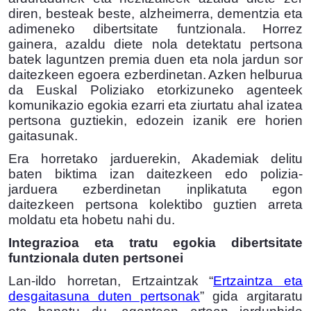
diren, besteak beste, alzheimerra, dementzia eta
adimeneko dibertsitate funtzionala.
Horrez
gainera, azaldu diete nola detektatu pertsona
batek laguntzen premia duen eta nola jardun sor
daitezkeen egoera ezberdinetan.
Azken helburua
da Euskal Poliziako etorkizuneko agenteek
komunikazio egokia ezarri eta ziurtatu ahal izatea
pertsona guztiekin, edozein izanik ere horien
gaitasunak.
Era horretako jarduerekin, Akademiak delitu
baten biktima izan daitezkeen edo polizia-
jarduera ezberdinetan inplikatuta egon
daitezkeen pertsona kolektibo guztien arreta
moldatu eta hobetu nahi du.
Integrazioa eta tratu egokia dibertsitate
funtzionala duten pertsonei
Lan-ildo horretan, Ertzaintzak “
Ertzaintza eta
desgaitasuna duten pertsonak
” gida argitaratu