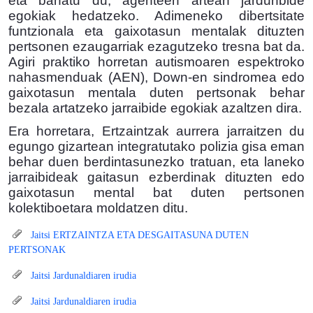
eta banatu du, agenteen artean jardunbide
egokiak hedatzeko.
Adimeneko dibertsitate
funtzionala eta gaixotasun mentalak dituzten
pertsonen ezaugarriak ezagutzeko tresna bat da.
Agiri praktiko horretan autismoaren espektroko
nahasmenduak (AEN), Down-en sindromea edo
gaixotasun mentala duten pertsonak behar
bezala artatzeko jarraibide egokiak azaltzen dira.
Era horretara, Ertzaintzak aurrera jarraitzen du
egungo gizartean integratutako polizia gisa eman
behar duen berdintasunezko tratuan, eta laneko
jarraibideak gaitasun ezberdinak dituzten edo
gaixotasun mental bat duten pertsonen
kolektiboetara moldatzen ditu.
Jaitsi ERTZAINTZA ETA DESGAITASUNA DUTEN
PERTSONAK
Jaitsi Jardunaldiaren irudia
Jaitsi Jardunaldiaren irudia