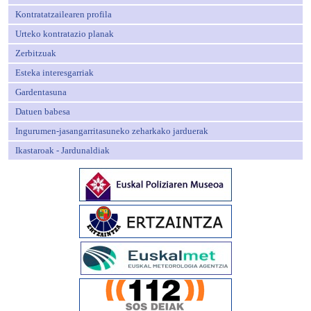
Kontratatzailearen profila
Urteko kontratazio planak
Zerbitzuak
Esteka interesgarriak
Gardentasuna
Datuen babesa
Ingurumen-jasangarritasuneko zeharkako jarduerak
Ikastaroak - Jardunaldiak