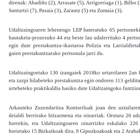
direnak: Abadiño (2), Arrasate (5), Arrigorriaga (1), Bilbo 
Santurtzi (7), Pasaia (3), Zarautz (5) eta Zumaia (3).
Udaltzaingoaren lehenengo LEP bateratuko 65 pertsoneki
hautaketa-prozesuko 44 eta beste lau udalerritako 4 pert
egin dute prestakuntza-ikastaroa Polizia eta Larrialdie
gaien prestakuntzarako pertsonala jarri du.
Udaltzaingoetako 130 izangaiek 2018ko urtarrilaren 2an 
eta zazpi hilabeteko prestakuntza egin ondoren 113 gelditu
urtebeteko praktikaldia hasiko dute Udaltzaingoko funtzion
Arkauteko Zuzendaritza Kontseiluak joan den uztailare
deialdi berrirako hitzarmena eta oinarriak. Orotara 26 ud
horrekin, eta Udaltzaingoaren oinarrizko eskalako 226 u
horietako 15 Bizkaikoak dira, 9 Gipuzkoakoak eta 2 Araba