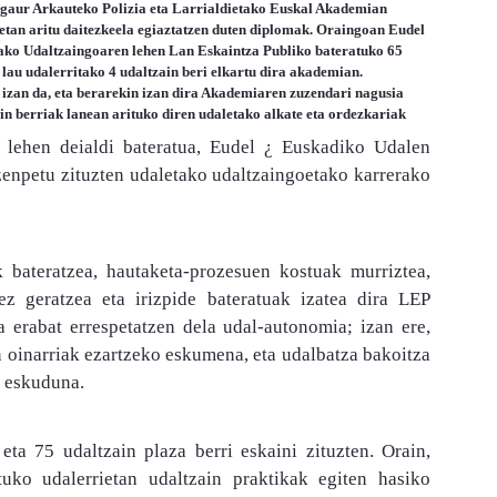
 gaur Arkauteko Polizia eta Larrialdietako Euskal Akademian
netan aritu daitezkeela egiaztatzen duten diplomak. Oraingoan Eudel
dako Udaltzaingoaren lehen Lan Eskaintza Publiko bateratuko 65
lau udalerritako 4 udaltzain beri elkartu dira akademian.
 izan da, eta berarekin izan dira Akademiaren zuzendari nagusia
n berriak lanean arituko diren udaletako alkate eta ordezkariak
 lehen deialdi bateratua, Eudel ¿ Euskadiko Udalen
enpetu zituzten udaletako udaltzaingoetako karrerako
k bateratzea, hautaketa-prozesuen kostuak murriztea,
ez geratzea eta irizpide bateratuak izatea dira LEP
 erabat errespetatzen dela udal-autonomia; izan ere,
n oinarriak ezartzeko eskumena, eta udalbatza bakoitza
o eskuduna.
ta 75 udaltzain plaza berri eskaini zituzten. Orain,
tuko udalerrietan udaltzain praktikak egiten hasiko