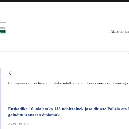
Akademiar
Enplegu-eskaintza bateratu bateko udaltzainei diplomak emateko lehenengo 
Euskadiko 16 udaletako 113 udaltzainek jaso dituzte Polizia et
gainditu izanaren diplomak
AVPE-PLEA