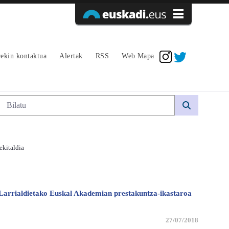
Sarrera sinadura
ekin kontaktua
Alertak
RSS
Web Mapa
Bilaketa
ekitaldia
a Larrialdietako Euskal Akademian prestakuntza-ikastaroa
27/07/2018