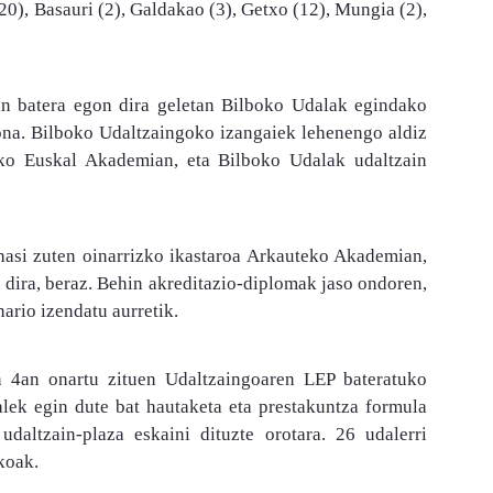
(20), Basauri (2), Galdakao (3), Getxo (12), Mungia (2),
n batera egon dira geletan Bilboko Udalak egindako
sona. Bilboko Udaltzaingoko izangaiek lehenengo aldiz
tako Euskal Akademian, eta Bilboko Udalak udaltzain
hasi zuten oinarrizko ikastaroa Arkauteko Akademian,
 dira, beraz. Behin akreditazio-diplomak jaso ondoren,
ario izendatu aurretik.
n 4an onartu zituen Udaltzaingoaren LEP bateratuko
alek egin dute bat hautaketa eta prestakuntza formula
daltzain-plaza eskaini dituzte orotara.
26 udalerri
koak.