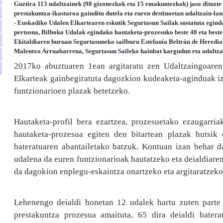
Guztira 113 udaltzainek (98 gizonezkok eta 15 emakumezkok) jaso dituzte
prestakuntza-ikastaroa gainditu dutela eta euren destinoetan udaltzain-la
- Euskadiko Udalen Elkartearen eskutik Segurtasun Sailak sustatuta egin
pertsona, Bilboko Udalak egindako hautaketa-prozesuko beste 48 eta beste 
Ekitaldiaren buruan Segurtasuneko sailburu Estefanía Beltrán de Heredia
Malentxo Arruabarrena, Segurtasun Saileko hainbat kargudun eta udaltzai
2017ko abuztuaren 1ean argitaratu zen Udaltzaingoaren
Elkarteak gainbegiratuta dagozkion kudeaketa-aginduak iz
funtzionarioen plazak betetzeko.
Hautaketa-profil bera ezartzea, prozesuetako ezaugarria
hautaketa-prozesua egiten den bitartean plazak hutsik 
bateratuaren abantailetako batzuk. Kontuan izan behar da
udalena da euren funtzionarioak hautatzeko eta deialdiare
da dagokion enplegu-eskaintza onartzeko eta argitaratzek
Lehenengo deialdi honetan 12 udalek hartu zuten parte e
prestakuntza prozesua amaituta, 65 dira deialdi batera