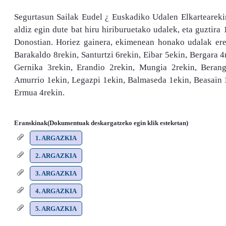
Segurtasun Sailak Eudel ¿ Euskadiko Udalen Elkarteareki
aldiz egin dute bat hiru hiriburuetako udalek, eta guztira
Donostian.
Horiez gainera, ekimenean honako udalak ere s
Barakaldo 8rekin, Santurtzi 6rekin, Eibar 5ekin, Bergara 4
Gernika 3rekin, Erandio 2rekin, Mungia 2rekin, Berang
Amurrio 1ekin, Legazpi 1ekin, Balmaseda 1ekin, Beasain 1e
Ermua 4rekin.
Eranskinak(Dokumentuak deskargatzeko egin klik esteketan)
1. ARGAZKIA
2. ARGAZKIA
3. ARGAZKIA
4. ARGAZKIA
5. ARGAZKIA