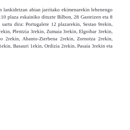
n lankidetzan abian jarritako ekimenarekin lehenengo
 110 plaza eskainiko dituzte Bilbon, 28 Gasteizen eta 8
artu dira: Portugalete 12 plazarekin, Sestao 9rekin,
rekin, Plentzia 3rekin, Zumaia 3rekin, Elgoibar 3rekin,
o 2rekin, Abanto-Zierbena 2rekin, Zornotza 2rekin,
kin, Basauri 1ekin, Ordizia 2rekin, Pasaia 3rekin eta