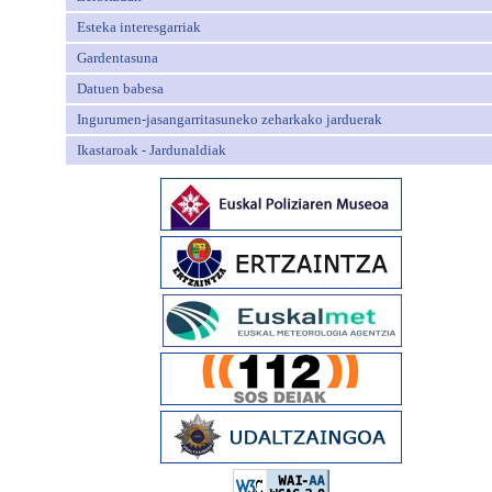
Esteka interesgarriak
Gardentasuna
Datuen babesa
Ingurumen-jasangarritasuneko zeharkako jarduerak
Ikastaroak - Jardunaldiak