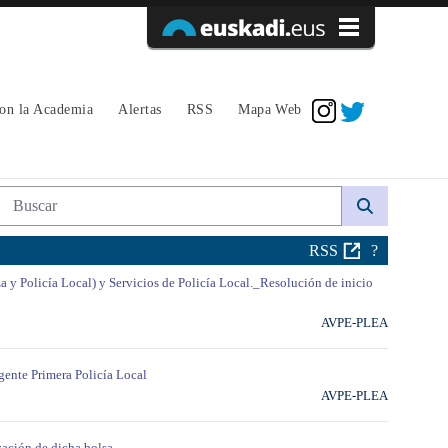
Acceder
con la Academia
Alertas
RSS
Mapa Web
Búsqueda web
RSS
?
za y Policía Local) y Servicios de Policía Local._Resolución de inicio
AVPE-PLEA
gente Primera Policía Local
AVPE-PLEA
zación de dicha bolsa.