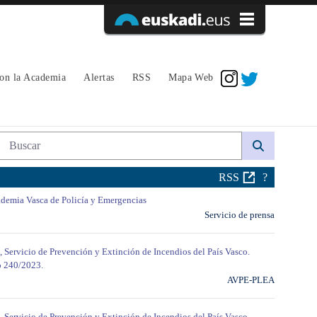
Acceder
con la Academia
Alertas
RSS
Mapa Web
Búsqueda web
RSS
?
Academia Vasca de Policía y Emergencias
Servicio de prensa
, Servicio de Prevención y Extinción de Incendios del País Vasco.
o 240/2023.
AVPE-PLEA
, Servicio de Prevención y Extinción de Incendios del País Vasco.