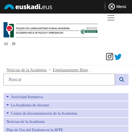
eu
es
Acceder
Emplazamiento Bomberos-as nº 141/20
Noticias de la Academia
Emplazamiento Bomberos-as nº 141/2023
Búsqueda web
Actividad formativa
La Academia de Arcaute
Centro de documentación de la Academia
Noticias de la Academia
Plan de Uso del Euskera en la AVPE