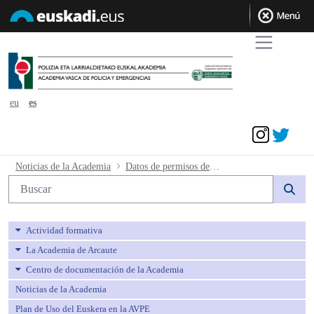
eu
es
Acceder
Datos de permisos de circulacion de mo
Noticias de la Academia
Datos de permisos de circulacion de motos
Búsqueda web
Actividad formativa
La Academia de Arcaute
Centro de documentación de la Academia
Noticias de la Academia
Plan de Uso del Euskera en la AVPE