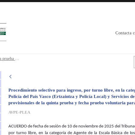
Contacta 
quinta prueba y fecha prueba euskera. C
Acuerdo resultados provisionales quinta prueba y fecha prueba euskera. Conjunta 6
Procedimiento selectivo para ingreso, por turno libre, en la cat
Policía del País Vasco (Ertzaintza y Policía Local) y Servicios 
provisionales de la quinta prueba y fecha prueba voluntaria para
AVPE-PLEA
ACUERDO de fecha de sesión de 10 de noviembre de 2025 del Tribunal 
por turno libre, en la categoría de Agente de la Escala Básica de los