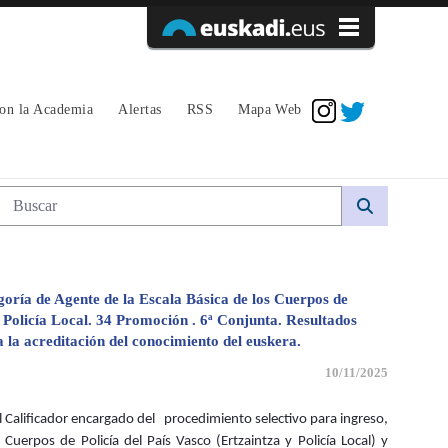
Acceder
con la Academia
Alertas
RSS
Mapa Web
onjunta 6 - avpe
Búsqueda web
egoría de Agente de la Escala Básica de los Cuerpos de
de Policía Local. 34 Promoción . 6ª Conjunta. Resultados
 la acreditación del conocimiento del euskera.
10/11/2025
Calificador encargado del procedimiento selectivo para ingreso,
 Cuerpos de Policía del País Vasco (Ertzaintza y Policía Local) y