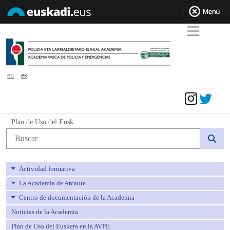
eu
es
Acceder
Plan de Uso del Euskera en la AVPE - 
Plan de Uso del Euskera en la AVPE
Búsqueda web
Actividad formativa
La Academia de Arcaute
Centro de documentación de la Academia
Noticias de la Academia
Plan de Uso del Euskera en la AVPE