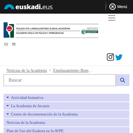
eu
es
Acceder
Emplazamiento Bomberos-as nº 141/20
Noticias de la Academia
Emplazamiento Bomberos-as nº 141/2023
Búsqueda web
Actividad formativa
La Academia de Arcaute
Centro de documentación de la Academia
Noticias de la Academia
Plan de Uso del Euskera en la AVPE